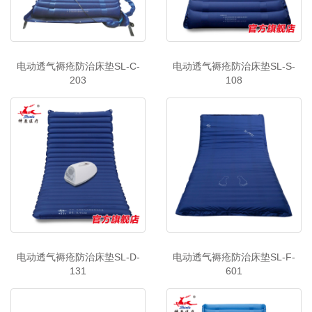
电动透气褥疮防治床垫SL-C-
电动透气褥疮防治床垫SL-S-
203
108
电动透气褥疮防治床垫SL-D-
电动透气褥疮防治床垫SL-F-
131
601