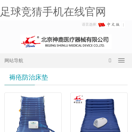
足球竞猜手机在线官网
语言选择:
网站导航
Toggl
navig
褥疮防治床垫