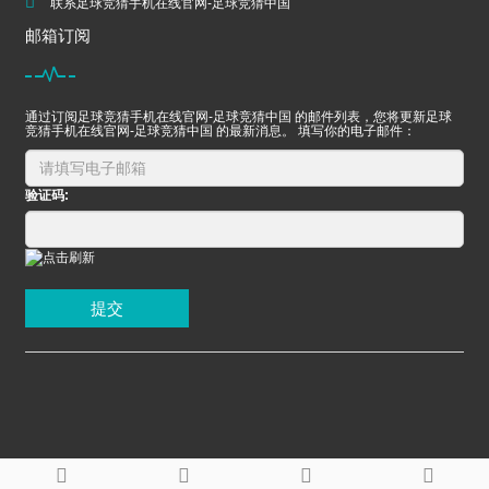
联系足球竞猜手机在线官网-足球竞猜中国
邮箱订阅
通过订阅足球竞猜手机在线官网-足球竞猜中国 的邮件列表，您将更新足球
竞猜手机在线官网-足球竞猜中国 的最新消息。 填写你的电子邮件：
验证码:
提交