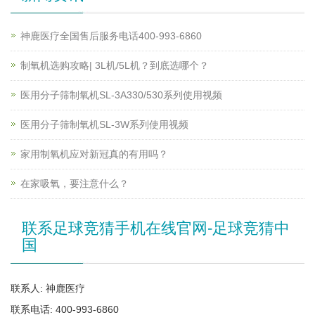
神鹿医疗全国售后服务电话400-993-6860
制氧机选购攻略| 3L机/5L机？到底选哪个？
医用分子筛制氧机SL-3A330/530系列使用视频
医用分子筛制氧机SL-3W系列使用视频
家用制氧机应对新冠真的有用吗？
在家吸氧，要注意什么？
联系足球竞猜手机在线官网-足球竞猜中
国
联系人: 神鹿医疗
联系电话: 400-993-6860