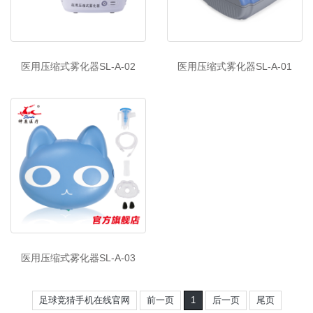
医用压缩式雾化器SL-A-02
医用压缩式雾化器SL-A-01
医用压缩式雾化器SL-A-03
足球竞猜手机在线官网
前一页
1
后一页
尾页