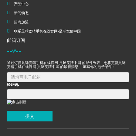
产品中心
新闻动态
招商加盟
联系足球竞猜手机在线官网-足球竞猜中国
邮箱订阅
通过订阅足球竞猜手机在线官网-足球竞猜中国 的邮件列表，您将更新足球
竞猜手机在线官网-足球竞猜中国 的最新消息。 填写你的电子邮件：
验证码:
提交