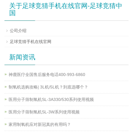
关于足球竞猜手机在线官网-足球竞猜中
国
公司介绍
足球竞猜手机在线官网
新闻资讯
神鹿医疗全国售后服务电话400-993-6860
制氧机选购攻略| 3L机/5L机？到底选哪个？
医用分子筛制氧机SL-3A330/530系列使用视频
医用分子筛制氧机SL-3W系列使用视频
家用制氧机应对新冠真的有用吗？