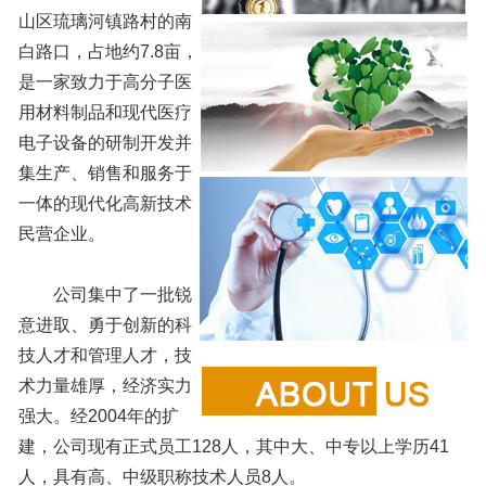
山区琉璃河镇路村的南
白路口，占地约7.8亩，
是一家致力于高分子医
用材料制品和现代医疗
电子设备的研制开发并
集生产、销售和服务于
一体的现代化高新技术
民营企业。
公司集中了一批锐
意进取、勇于创新的科
技人才和管理人才，技
术力量雄厚，经济实力
强大。经2004年的扩
建，公司现有正式员工128人，其中大、中专以上学历41
人，具有高、中级职称技术人员8人。