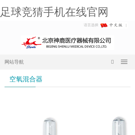
足球竞猜手机在线官网
语言选择:
网站导航
Toggl
navig
空氧混合器