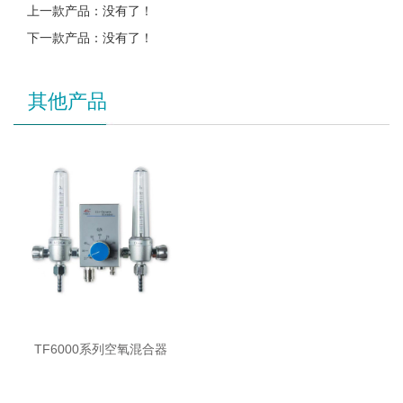
上一款产品：没有了！
下一款产品：没有了！
其他产品
TF6000系列空氧混合器