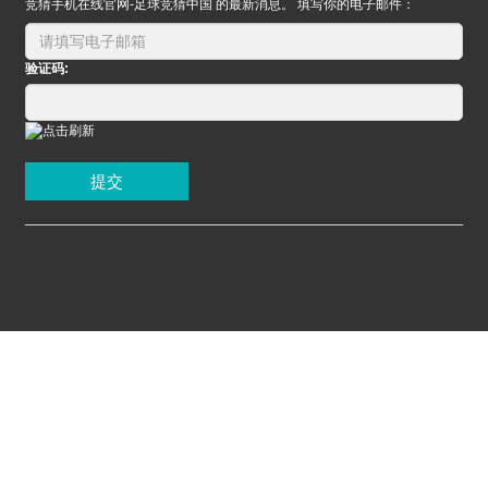
竞猜手机在线官网-足球竞猜中国 的最新消息。 填写你的电子邮件：
验证码:
提交